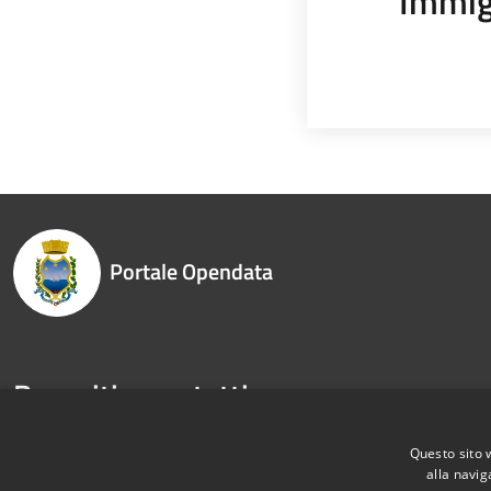
Immig
Portale Opendata
Recapiti e contatti
Piazza Mazzini, 46 - 16038 - Santa Margherita Ligure
Questo sito 
Codice Fiscale: 00854480100
alla navig