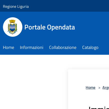
Salta al contenuto principale
Regione Liguria
Portale Opendata
Home
Informazioni
Collaborazione
Catalogo
Home
>
Arg