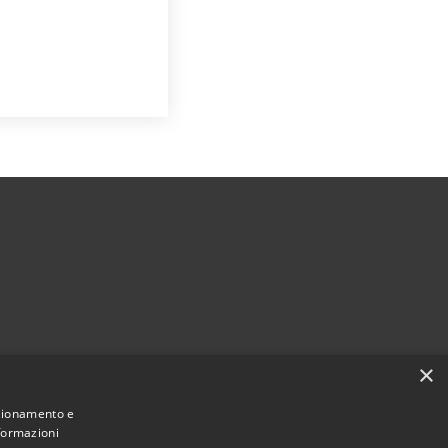
×
esml.it
1
nzionamento e
nformazioni