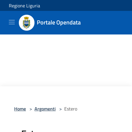
Salta al contenuto principale
Regione Liguria
Portale Opendata
Home
>
Argomenti
>
Estero