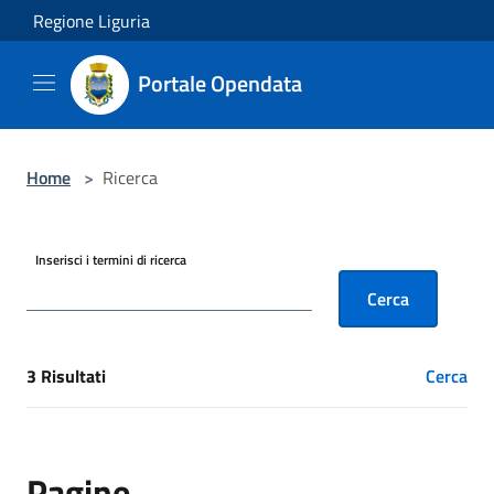
Salta al contenuto principale
Regione Liguria
Portale Opendata
Home
>
Ricerca
Inserisci i termini di ricerca
Cerca
3 Risultati
Cerca
[results] Risultati
Pagine