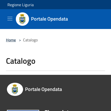
Salta al contenuto principale
Regione Liguria
Portale Opendata
Home
>
Catalogo
Catalogo
Portale Opendata