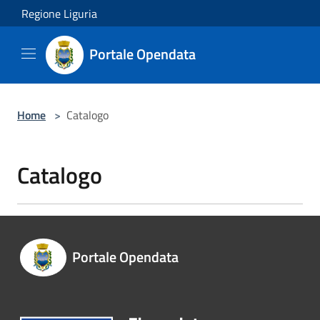
Salta al contenuto principale
Regione Liguria
Portale Opendata
Home
>
Catalogo
Catalogo
Portale Opendata